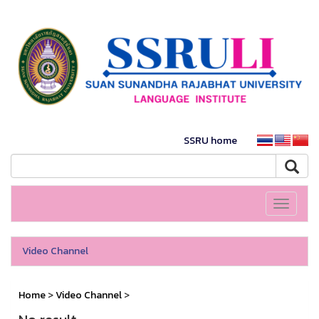
SSRU home
Toggle
navigati
Video Channel
Home
>
Video Channel
>