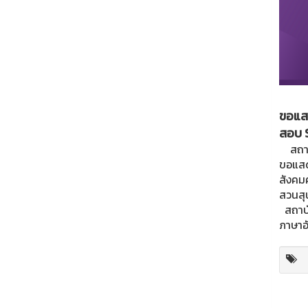
ขอแสด
สอบ 
สถาบั
ขอแสด
สังคม
สวนสุ
สถาบัน
ภาษาอ