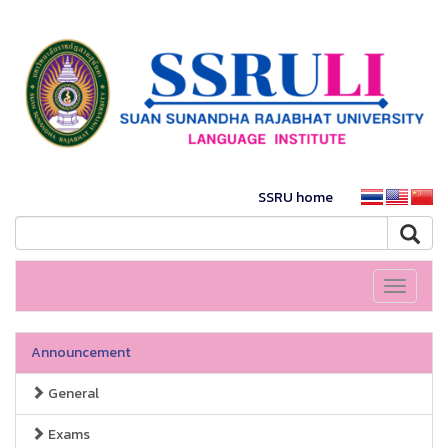
SSRU home
Toggle
navigati
Announcement
General
Exams