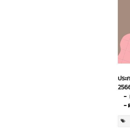
ประ
2566 
- 
- 