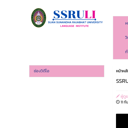
ห
ว
ท
ช่องวิดีโอ
หน้าหลั
SSRU
ผู้ด
11 ก