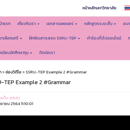
หน้าหลักมหาวิทยาลัย
น้าแรก
เกี่ยวกับเรา
เอกสารเผยแพร่
หลักสูตรระยะสั้น
อบร
ิชาเลือกเสรี
ฝึกซ้อมการสอบ SSRU-TEP
คำร้องทั่วไปออนไลน์
ำเนียบนักศึกษาทุน
ติดต่อเรา
ก
>
ช่องวิดีโอ
> SSRU-TEP Example 2 #Grammar
-TEP Example 2 #Grammar
ูแลเว็บ สสสร
ันยายน 2564 11:10:01