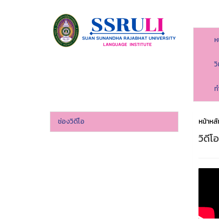
ห
ว
ท
ช่องวิดีโอ
หน้าหลั
วิดีโ