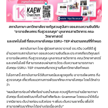
สถาบันภาษา มหาวิทยาลัยราชภัฏสวนสุนันทา ขอแสดงความยินดีกับ
“อาจารย์พงศกร กิ่งสุวรรณกุล” บุคลากรสายวิชาการ คณะ
วิทยาศาสตร์
และเทคโนโลยี ที่สอบภาษาอังกฤษ SSRU-TEP ผ่านตามเกณฑ์ที่กำหนด
สถาบันภาษา โดย ผู้ช่วยศาสตราจารย์ ดร.กวิน วงศ์ลีดี ผู้
อำนวยการสถาบันภาษา ขอแสดงความยินดีและประกาศเกียรติคุณแก่
อาจารย์พงศกร กิ่งสุวรรณกุล บุคลากรสายวิชาการ คณะวิทยาศาสตร์
และเทคโนโลยี ที่สามารถสอบผ่านการวัดระดับความสามารถภาษา
อังกฤษ SSRU-TEP ตามเกณฑ์มาตรฐานที่มหาวิทยาลัยกำหนด
ในโอกาสนี้ สถาบันภาษาได้สัมภาษณ์และพูดคุยกับ อาจารย์พงศกร กิ่ง
สุวรรณกุล เกี่ยวกับแนวทางการพัฒนาทักษะภาษาอังกฤษ โดยได้กล่าว
ว่า
"ผมเน้นการท่องคำศัพท์อย่างสม่ำเสมอ ควบคู่กับการอ่านนิยายภาษา
อังกฤษ ซึ่งช่วยพัฒนาทั้งด้านคำศัพท์และ Grammar โดยแนะนำให้เริ่ม
จากนิยายระดับง่ายก่อน แล้วค่อย ๆ เพิ่มระดับความยากขึ้น เพื่อให้
สามารถพัฒนาทักษะได้อย่างต่อเนื่องครับ"