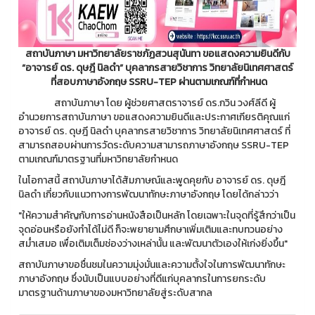
สถาบันภาษา มหาวิทยาลัยราชภัฏสวนสุนันทา ขอแสดงความยินดีกับ
“อาจารย์ ดร. ดุษฎี นิลดำ” บุคลากรสายวิชาการ วิทยาลัยนิเทศศาสตร์
ที่สอบภาษาอังกฤษ SSRU-TEP ผ่านตามเกณฑ์ที่กำหนด
สถาบันภาษา โดย ผู้ช่วยศาสตราจารย์ ดร.กวิน วงศ์ลีดี ผู้
อำนวยการสถาบันภาษา ขอแสดงความยินดีและประกาศเกียรติคุณแก่
อาจารย์ ดร. ดุษฎี นิลดำ บุคลากรสายวิชาการ วิทยาลัยนิเทศศาสตร์ ที่
สามารถสอบผ่านการวัดระดับความสามารถภาษาอังกฤษ SSRU-TEP
ตามเกณฑ์มาตรฐานที่มหาวิทยาลัยกำหนด
ในโอกาสนี้ สถาบันภาษาได้สัมภาษณ์และพูดคุยกับ อาจารย์ ดร. ดุษฎี
นิลดำ เกี่ยวกับแนวทางการพัฒนาทักษะภาษาอังกฤษ โดยได้กล่าวว่า
"ให้ความสำคัญกับการอ่านหนังสือเป็นหลัก โดยเฉพาะในจุดที่รู้สึกว่าเป็น
จุดอ่อนหรือยังทำได้ไม่ดี ก็จะพยายามศึกษาเพิ่มเติมและทบทวนอย่าง
สม่ำเสมอ เพื่อเติมเต็มช่องว่างเหล่านั้น และพัฒนาตัวเองให้เก่งยิ่งขึ้น"
สถาบันภาษาขอชื่นชมในความมุ่งมั่นและความตั้งใจในการพัฒนาทักษะ
ภาษาอังกฤษ ซึ่งนับเป็นแบบอย่างที่ดีแก่บุคลากรในการยกระดับ
มาตรฐานด้านภาษาของมหาวิทยาลัยสู่ระดับสากล