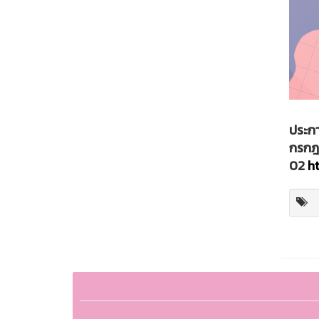
ประกา
กรกฎา
02
h