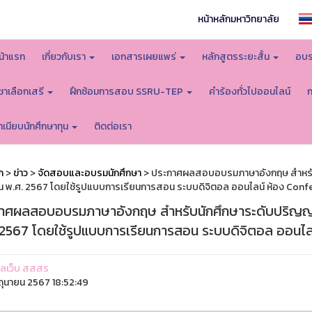
หน้าหลักมหาวิทยาลัย
น้าแรก
เกี่ยวกับเรา
เอกสารเผยแพร่
หลักสูตรระยะสั้น
อบร
ิชาเลือกเสรี
ฝึกซ้อมการสอบ SSRU-TEP
คำร้องทั่วไปออนไลน์
ำเนียบนักศึกษาทุน
ติดต่อเรา
ก
>
ข่าว
>
จัดสอบและอบรมนักศึกษา
> ประกาศผลสอบอบรมภาษาอังกฤษ สำหรับนัก
ยน พ.ศ. 2567 โดยใช้รูปแบบการเรียนการสอน ระบบดิจิตอล ออนไลน์ ห้อง Conf
าศผลสอบอบรมภาษาอังกฤษ สำหรับนักศึกษาระดับปริญญาตรี 
 2567 โดยใช้รูปแบบการเรียนการสอน ระบบดิจิตอล ออนไล
ูแลเว็บ สสสร
ิถุนายน 2567 18:52:49