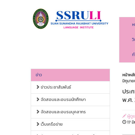
ห
ว
ท
ข่าว
หน้าหลั
มิถุนา
ข่าวประชาสัมพันธ์
ประก
พ.ศ.
จัดสอบและอบรมนักศึกษา
จัดสอบและอบรมบุคลากร
ผู้ด
17 ม
เว็บเครือข่าย