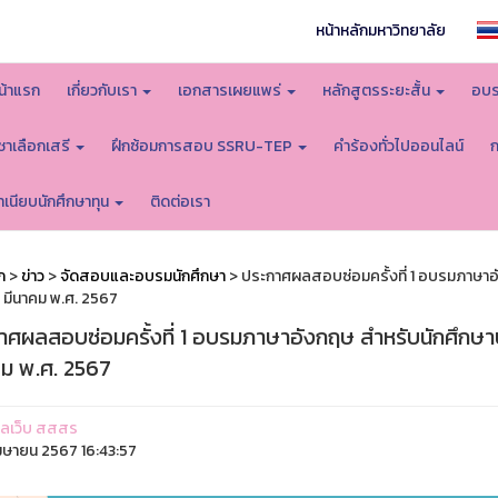
หน้าหลักมหาวิทยาลัย
น้าแรก
เกี่ยวกับเรา
เอกสารเผยแพร่
หลักสูตรระยะสั้น
อบร
ิชาเลือกเสรี
ฝึกซ้อมการสอบ SSRU-TEP
คำร้องทั่วไปออนไลน์
ำเนียบนักศึกษาทุน
ติดต่อเรา
ก
>
ข่าว
>
จัดสอบและอบรมนักศึกษา
> ประกาศผลสอบซ่อมครั้งที่ 1 อบรมภาษาอั
 มีนาคม พ.ศ. 2567
าศผลสอบซ่อมครั้งที่ 1 อบรมภาษาอังกฤษ สำหรับนักศึกษาป
คม พ.ศ. 2567
ูแลเว็บ สสสร
มษายน 2567 16:43:57