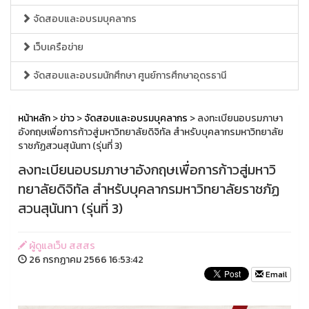
จัดสอบและอบรมบุคลากร
เว็บเครือข่าย
จัดสอบและอบรมนักศึกษา ศูนย์การศึกษาอุดรธานี
หน้าหลัก
>
ข่าว
>
จัดสอบและอบรมบุคลากร
> ลงทะเบียนอบรมภาษา
อังกฤษเพื่อการก้าวสู่มหาวิทยาลัยดิ จิทัล สำหรับบุคลากรมหาวิทยาลัย
ราชภัฏสวนสุนันทา (รุ่นที่ 3)
ลงทะเบียนอบรมภาษาอังกฤษเพื่อการก้าวสู่มหาวิ
ทยาลัยดิ จิทัล สำหรับบุคลากรมหาวิทยาลัยราชภัฏ
สวนสุนันทา (รุ่นที่ 3)
ผู้ดูแลเว็บ สสสร
26 กรกฏาคม 2566 16:53:42
Email