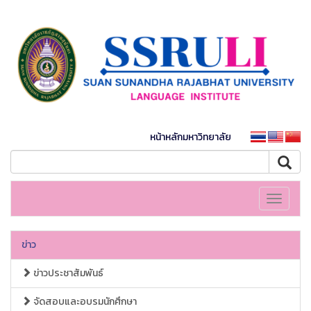
หน้าหลักมหาวิทยาลัย
Toggle
navigati
ข่าว
ข่าวประชาสัมพันธ์
จัดสอบและอบรมนักศึกษา