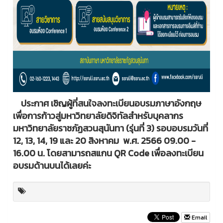
ประกาศ เชิญผู้ที่สนใจลงทะเบียนอบรมภาษาอังกฤษ
เพื่อการก้าวสู่มหาวิทยาลัยดิ จิทัลสำหรับบุคลากร
มหาวิทยาลัยราชภัฏสวนสุนันทา (รุ่นที่ 3) รอบอบรมวันที่
12, 1 3, 14, 19 และ 20 สิงหาคม พ.ศ. 2566 09.00 -
16.00 น. โดยสามารถสแกน QR Code เพื่อลงทะเบียน
อบรมด้านบนได้เลยค่ะ
Email