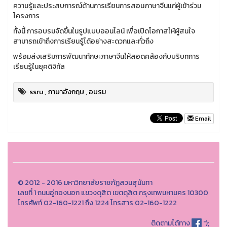
ความรู้และประสบการณ์ด้านการเรียนการสอนภาษาจีนแก่ผู้เข้าร่วม
โครงการ
ทั้งนี้ การอบรมจัดขึ้นในรูปแบบออนไลน์ เพื่อเปิดโอกาสให้ผู้สนใจ
สามารถเข้าถึงการเรียนรู้ได้อย่างสะดวกและทั่วถึง
พร้อมส่งเสริมการพัฒนาทักษะภาษาจีนให้สอดคล้องกับบริบทการ
เรียนรู้ในยุคดิจิทัล
ssru
,
ภาษาอังกฤษ
,
อบรม
Email
© 2012 - 2016 มหาวิทยาลัยราชภัฏสวนสุนันทา
เลขที่ 1 ถนนอู่ทองนอก แขวงดุสิต เขตดุสิต กรุงเทพมหานคร 10300
โทรศัพท์ 02-160-1221 ถึง 1224 โทรสาร 02-160-1222
ติดตามได้ทาง
");