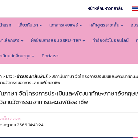
หน้าหลักมหาวิทยาลัย
น้าแรก
เกี่ยวกับเรา
เอกสารเผยแพร่
หลักสูตรระยะสั้น
อบร
ิชาเลือกเสรี
ฝึกซ้อมการสอบ SSRU-TEP
คำร้องทั่วไปออนไลน์
ำเนียบนักศึกษาทุน
ติดต่อเรา
ก
>
ข่าว
>
ข่าวประชาสัมพันธ์
> สถาบันภาษา จัดโครงการประเมินและพัฒนาทักษะภา
ชานวัตกรรมอาหารและเชฟมืออาชีพ
ันภาษา จัดโครงการประเมินและพัฒนาทักษะภาษาอังกฤษเพื
วิชานวัตกรรมอาหารและเชฟมืออาชีพ
ูแลเว็บ สสสร
รกฏาคม 2569 14:43:24