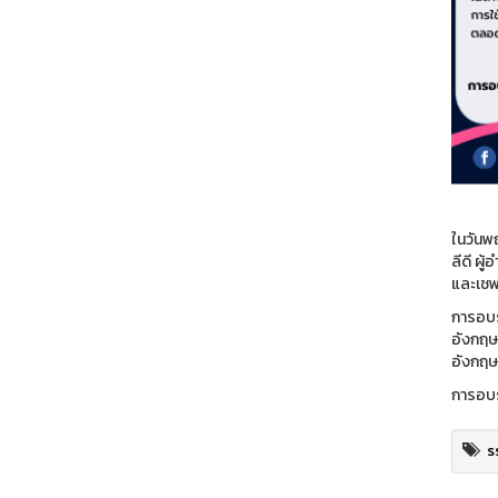
ในวันพ
ลีดี ผ
และเชฟ
การอบร
อังกฤษ
อังกฤษ
การอบร
s